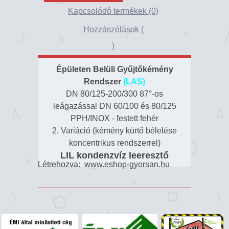
Kapcsolódó termékek (0)
Hozzászólások (
)
Épületen Belüli Gyűjtőkémény
Rendszer
(LAS)
DN 80/125-200/300 87°-os
leágazással DN 60/100 és 80/125
PPH/INOX - festett fehér
2. Variáció (kémény kürtő bélelése
koncentrikus rendszerrel)
LIL kondenzvíz leeresztő
Létrehozva:
www.eshop-gyorsan.hu