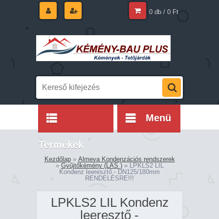
0 db / 0 Ft
Menü
Termékek
Kezdőlap
»
Almeva Kondenzációs rendszerek
»
Gyűjtőkémény (LAS )
»
LPKLS2 LIL
Kondenz leeresztő - DN125/180mm
RENDELÉSRE!!!
LPKLS2 LIL Kondenz
leeresztő -