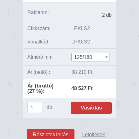
Raktáron:
2 db
Cikkszám:
LPKLS2
Vonalkód:
LPKLS2
Átmérő mm
125/180
Ár (nettó) :
38 210 Ft
Ár (bruttó)
48 527 Ft
(27 %):
db
Részletes leírás
Letöltések